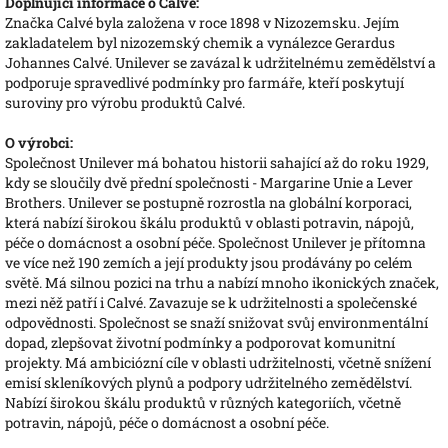
Doplňující informace o Calvé:
Značka Calvé byla založena v roce 1898 v Nizozemsku. Jejím
zakladatelem byl nizozemský chemik a vynálezce Gerardus
Johannes Calvé. Unilever se zavázal k udržitelnému zemědělství a
podporuje spravedlivé podmínky pro farmáře, kteří poskytují
suroviny pro výrobu produktů Calvé.
O výrobci:
Společnost Unilever má bohatou historii sahající až do roku 1929,
kdy se sloučily dvě přední společnosti - Margarine Unie a Lever
Brothers. Unilever se postupně rozrostla na globální korporaci,
která nabízí širokou škálu produktů v oblasti potravin, nápojů,
péče o domácnost a osobní péče. Společnost Unilever je přítomna
ve více než 190 zemích a její produkty jsou prodávány po celém
světě. Má silnou pozici na trhu a nabízí mnoho ikonických značek,
mezi něž patří i Calvé. Zavazuje se k udržitelnosti a společenské
odpovědnosti. Společnost se snaží snižovat svůj environmentální
dopad, zlepšovat životní podmínky a podporovat komunitní
projekty. Má ambiciózní cíle v oblasti udržitelnosti, včetně snížení
emisí skleníkových plynů a podpory udržitelného zemědělství.
Nabízí širokou škálu produktů v různých kategoriích, včetně
potravin, nápojů, péče o domácnost a osobní péče.