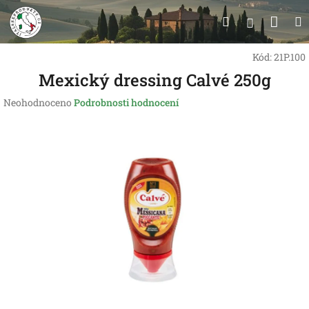
Přejít
Nák
Hledat
na
Přihlášen
obsah
koší
Kód:
21P.100
Mexický dressing Calvé 250g
Průměrné
Neohodnoceno
Podrobnosti hodnocení
hodnocení
produktu
je
0,0
z
5
hvězdiček.