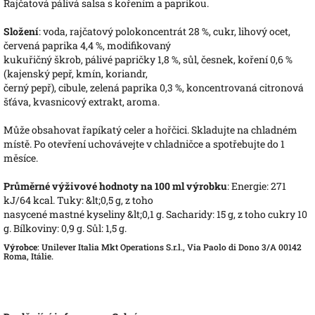
Rajčatová pálivá salsa s kořením a paprikou.
Složení
: voda, rajčatový polokoncentrát 28 %, cukr, lihový ocet,
červená paprika 4,4 %, modifikovaný
kukuřičný škrob, pálivé papričky 1,8 %, sůl, česnek, koření 0,6 %
(kajenský pepř, kmín, koriandr,
černý pepř), cibule, zelená paprika 0,3 %, koncentrovaná citronová
šťáva, kvasnicový extrakt, aroma.
Může obsahovat řapíkatý celer a hořčici. Skladujte na chladném
místě. Po otevření uchovávejte v chladničce a spotřebujte do 1
měsíce.
Průměrné výživové hodnoty na 100 ml výrobku
: Energie: 271
kJ/64 kcal. Tuky: &lt;0,5 g, z toho
nasycené mastné kyseliny &lt;0,1 g. Sacharidy: 15 g, z toho cukry 10
g. Bílkoviny: 0,9 g. Sůl: 1,5 g.
Výrobce
: Unilever Italia Mkt Operations S.r.l., Via Paolo di Dono 3/A 00142
Roma, Itálie.