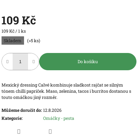
109 Kč
Měrná
109 Kč / 1 ks
cena:
Skladem
(>5 ks)
Do košíku
Mexický dressing Calvé kombinuje sladkost rajčat se silným
tónem chilli papriček. Maso, zelenina, tacos i burritos dostanou s
touto omáčkou jiný rozměr.
Můžeme doručit do:
12.8.2026
Kategorie
:
Omáčky - pesta