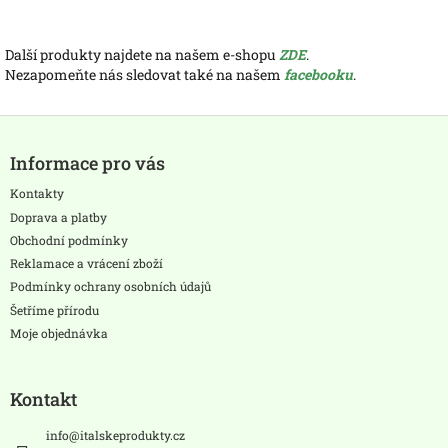
Další produkty najdete na našem e-shopu
ZDE
.
Nezapomeňte nás sledovat také na našem
facebooku
.
Z
á
Informace pro vás
p
a
Kontakty
t
Doprava a platby
í
Obchodní podmínky
Reklamace a vrácení zboží
Podmínky ochrany osobních údajů
Šetříme přírodu
Moje objednávka
Kontakt
info
@
italskeprodukty.cz