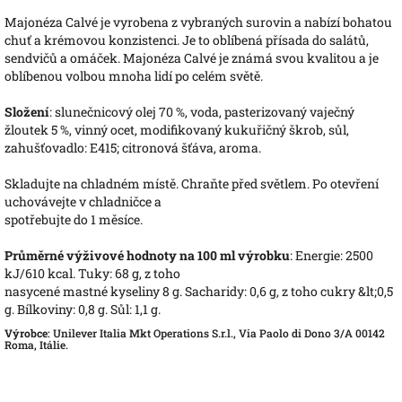
Majonéza Calvé je vyrobena z vybraných surovin a nabízí bohatou
chuť a krémovou konzistenci. Je to oblíbená přísada do salátů,
sendvičů a omáček. Majonéza Calvé je známá svou kvalitou a je
oblíbenou volbou mnoha lidí po celém světě.
Složení
: slunečnicový olej 70 %, voda, pasterizovaný vaječný
žloutek 5 %, vinný ocet, modifikovaný kukuřičný škrob, sůl,
zahušťovadlo: E415; citronová šťáva, aroma.
Skladujte na chladném místě. Chraňte před světlem. Po otevření
uchovávejte v chladničce a
spotřebujte do 1 měsíce.
Průměrné výživové hodnoty na 100 ml výrobku
: Energie: 2500
kJ/610 kcal. Tuky: 68 g, z toho
nasycené mastné kyseliny 8 g. Sacharidy: 0,6 g, z toho cukry &lt;0,5
g. Bílkoviny: 0,8 g. Sůl: 1,1 g.
Výrobce
: Unilever Italia Mkt Operations S.r.l., Via Paolo di Dono 3/A 00142
Roma, Itálie.