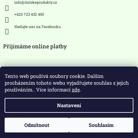
info
@
italskeprodukty.cz
+420 723 432 450
Sledujte nás na Facebooku
Přijímáme online platby
Tento web používá soubory cookie. Dalším
procházením tohoto webu vyjadřujete souhlas s jejich
používáním.. Více informací
zde
.
Zákaz prodeje alkoholických
Nastavení
nápojů osobám mladších 18 let.
Copyright 2026
ItalskeProdukty.cz
. Všechna práva
Odmítnout
Souhlasím
Vytvořil Shoptet
vyhrazena.