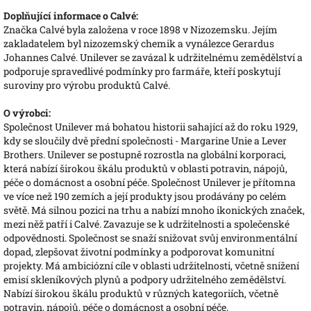
Doplňující informace o Calvé:
Značka Calvé byla založena v roce 1898 v Nizozemsku. Jejím
zakladatelem byl nizozemský chemik a vynálezce Gerardus
Johannes Calvé. Unilever se zavázal k udržitelnému zemědělství a
podporuje spravedlivé podmínky pro farmáře, kteří poskytují
suroviny pro výrobu produktů Calvé.
O výrobci:
Společnost Unilever má bohatou historii sahající až do roku 1929,
kdy se sloučily dvě přední společnosti - Margarine Unie a Lever
Brothers. Unilever se postupně rozrostla na globální korporaci,
která nabízí širokou škálu produktů v oblasti potravin, nápojů,
péče o domácnost a osobní péče. Společnost Unilever je přítomna
ve více než 190 zemích a její produkty jsou prodávány po celém
světě. Má silnou pozici na trhu a nabízí mnoho ikonických značek,
mezi něž patří i Calvé. Zavazuje se k udržitelnosti a společenské
odpovědnosti. Společnost se snaží snižovat svůj environmentální
dopad, zlepšovat životní podmínky a podporovat komunitní
projekty. Má ambiciózní cíle v oblasti udržitelnosti, včetně snížení
emisí skleníkových plynů a podpory udržitelného zemědělství.
Nabízí širokou škálu produktů v různých kategoriích, včetně
potravin, nápojů, péče o domácnost a osobní péče.