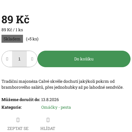
89 Kč
Měrná
89 Kč / 1 ks
cena:
Skladem
(>5 ks)
Do košíku
Tradiční majonéza Calvé skvěle dochutí jakýkoli pokrm od
bramborového salátů, přes jednohubky až po lahodné sendviče.
Můžeme doručit do:
13.8.2026
Kategorie
:
Omáčky - pesta
ZEPTAT SE
HLÍDAT