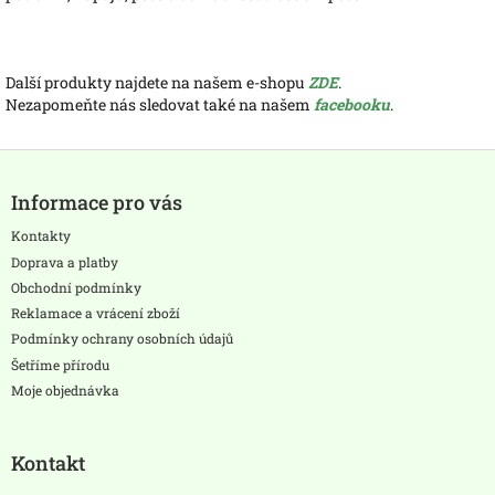
Další produkty najdete na našem e-shopu
ZDE
.
Nezapomeňte nás sledovat také na našem
facebooku
.
Z
á
Informace pro vás
p
a
Kontakty
t
Doprava a platby
í
Obchodní podmínky
Reklamace a vrácení zboží
Podmínky ochrany osobních údajů
Šetříme přírodu
Moje objednávka
Kontakt