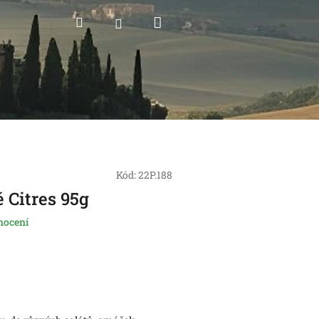
Nákupní
Hledat
Přihlášení
košík
Kód:
22P.188
 Citres 95g
nocení