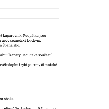
též kaparovník. Poupátka jsou
ké nebo španělské kuchyni.
 a Španělsko.
ahují kapary. Jsou také součástí
kvěle doplní i rybí pokrmy či mořské
na obalu.
seliny 0,3g. Sacharidy: 0,7g, z toho