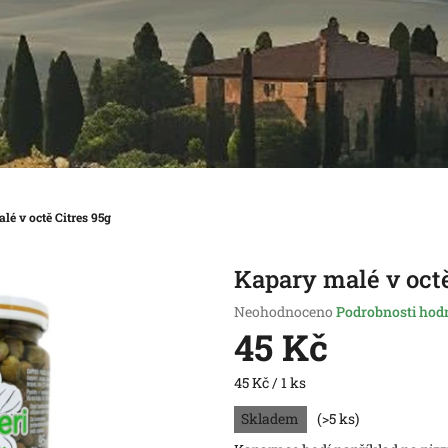
lé v octě Citres 95g
Kapary malé v octě
Průměrné
Neohodnoceno
Podrobnosti hod
hodnocení
45 Kč
produktu
je
Měrná
45 Kč / 1 ks
0,0
cena:
z
Skladem
(>5 ks)
5