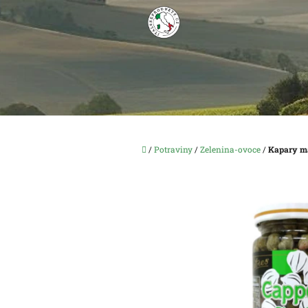
Přejít
na
obsah
Domů
/
Potraviny
/
Zelenina-ovoce
/
Kapary ma