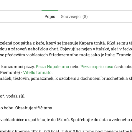
Popis
Související (8)
 zelená poupátka z keře, který se jmenuje Kapara trnitá. Říká se mu 
ou a zároveň nahořklou chuť. Objevují se nejen v italské, ale i v řec
jí se především v oblastech Středozemního moře, jako je Itálie, Francie
i konzumaci pizzy.
Pizza Napoletana
nebo
Pizza capricciosa
často obs
Piemonte) -
Vitello tonnato
.
omáček, těstovin, pomazánek, k ozdobení a dochucení bruschettek a s
o*, voda), sůl.
o bobu. Obsahuje siřičitany.
 v chladničce a spotřebujte do 15 dnů. Spotřebujte do data uvedeného 
ýrobku:
Energie: 102 kJ/25 kcal. Tuky: 0,9g, z toho nasycené mastné ky