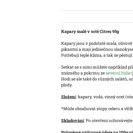
Kapary malé v octě Citres 95g
Kapary jsou v podstatě malá, olivově
pikantní a mají jedinečnou slanokysel
Potřebují teplé klima, a tak se pěstu
Setkat se s nimi můžete například př
známého a pokrmu ze
severní Itálie
(
Hodí se ale také do různých salátů, 
plody.
Složení
: kapary, voda, vinný ocet (vín
*Může obsahovat stopy celeru a vlčíh
Skladování
: Po otevření uchovávejte
Průměrné výživové údaje na 100g v