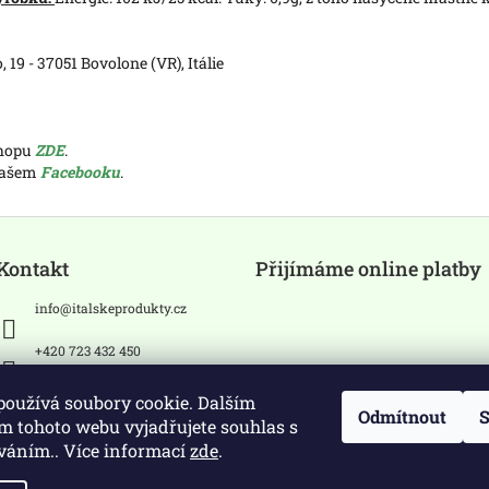
o, 19 - 37051 Bovolone (VR), Itálie
shopu
ZDE
.
 našem
Facebooku
.
Kontakt
Přijímáme online platby
info
@
italskeprodukty.cz
+420 723 432 450
Sledujte nás na Facebooku
používá soubory cookie. Dalším
Odmítnout
S
m tohoto webu vyjadřujete souhlas s
íváním.. Více informací
zde
.