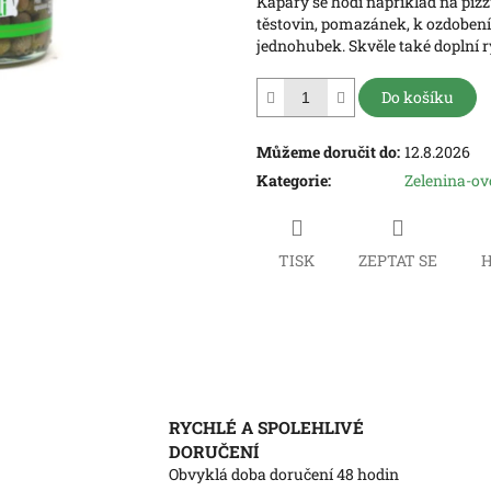
Kapary se hodí například na pizz
hvězdiček.
těstovin, pomazánek, k ozdobení
jednohubek. Skvěle také doplní 
Do košíku
Můžeme doručit do:
12.8.2026
Kategorie
:
Zelenina-ov
TISK
ZEPTAT SE
H
RYCHLÉ A SPOLEHLIVÉ
DORUČENÍ
Obvyklá doba doručení 48 hodin