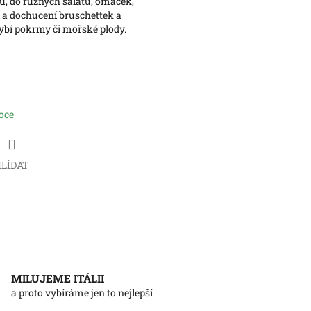
u, do různých salátů, omáček,
 a dochucení bruschettek a
rybí pokrmy či mořské plody.
oce
LÍDAT
MILUJEME ITÁLII
a proto vybíráme jen to nejlepší