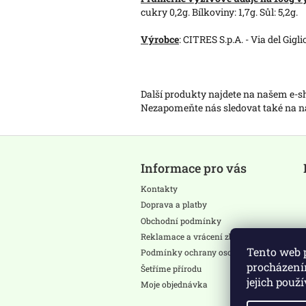
cukry 0,2g. Bílkoviny: 1,7g. Sůl: 5,2g.
Výrobce
: CITRES S.p.A. - Via del Gigli
Další produkty najdete na našem e-
Nezapomeňte nás sledovat také na
Z
á
Informace pro vás
p
a
Kontakty
t
Doprava a platby
í
Obchodní podmínky
Reklamace a vrácení zboží
Tento web 
Podmínky ochrany osobních údajů
procházení
Šetříme přírodu
jejich použ
Moje objednávka