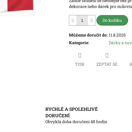
Žádné fandění se neobejde bez pr
hvězdiček.
dekorace nebo dárek pro milovník
Do košíku
Můžeme doručit do:
11.8.2026
Kategorie
:
Dárky a su
TISK
ZEPTAT SE
H
RYCHLÉ A SPOLEHLIVÉ
DORUČENÍ
Obvyklá doba doručení 48 hodin