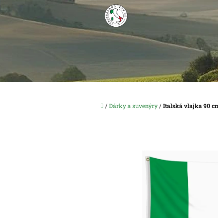
Přejít
na
obsah
Domů
/
Dárky a suvenýry
/
Italská vlajka 90 c