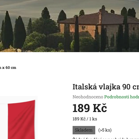
m x 60 cm
Italská vlajka 90 
Průměrné
Neohodnoceno
Podrobnosti hod
hodnocení
189 Kč
produktu
je
Měrná
189 Kč / 1 ks
0,0
cena:
z
Skladem
(>5 ks)
5