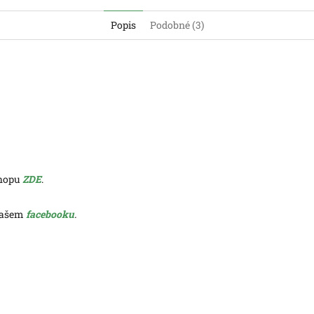
Popis
Podobné (3)
shopu
ZDE
.
 našem
facebooku
.