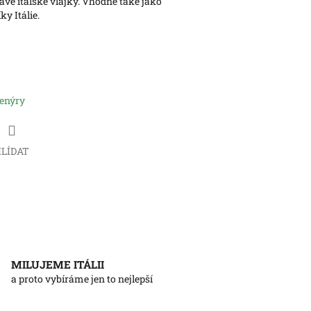
avé italské vlajky. Vhodné také jako
y Itálie.
venýry
LÍDAT
MILUJEME ITÁLII
a proto vybíráme jen to nejlepší