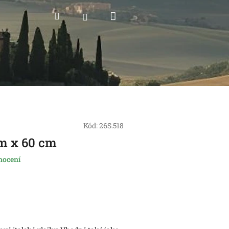
Nákupní
Hledat
Přihlášení
košík
Kód:
26S.518
cm x 60 cm
nocení