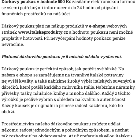
Dárkový poukaz v hodnotě 500 Kč
zasíláme elektronickou formou
se všemi potřebnými informacemi do 24 hodin od připsání
finančních prostředků na náš účet.
Dárkový poukaz platí na nákup produktů
v e-shopu
webových
stránek
www.italskeprodukty.cz
a hodnotu poukazu není možné
proplatit v hotovosti. Při nevyčerpání hodnoty poukazu peníze
nevracíme.
Platnost dárkového poukazu je 6 měsíců od data vystavení.
Dárkový poukaz je perfektní způsob, jak potěšit své blízké. Na
našem e-shopu se zaměřujeme na trvanlivé italské potraviny
nejvyšší kvality, a také nabízíme široký výběr italských suvenýrů a
dárečků, které potěší každého milovníka Itálie. Nabízíme náramky,
přívěsky, tašky, náušnice, knihy a mnoho dalšího. Každý z těchto
výrobků je pečlivě vybrán s ohledem na kvalitu a autentičnost.
Každý kousek je originální a přinese radost každému, kdo ho
obdrží.
Prostřednictvím našeho dárkového poukazu můžete udělat
někomu radost jednoduchým a pohodlným způsobem, a nechat
tak rozhodnutí na obdarovaném. Ať už preferuje skvělou italskou