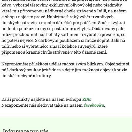
kávu, výborné těstoviny, exkluzivní olivový olej nebo předměty,
které mu připomenou nádherné chvíle strávené v Itálii, na našem
e-shopu najde to pravé. Nabízíme široký výběr trvanlivých
italských potravin a mnoho dárečků pro potěšení. Stačí si vybrat
hodnotu poukazu a my se postaráme o zbytek. Obdarovaný pak
může prozkoumat náš bohatý sortiment a vybrat si přesně to, co
ho potěší nejvíce. S dárkovým poukazem si může dopřát Itálii na
talíři nebo si vybrat něco z naší kolekce suvenýrů, které
připomenou krásné chvíle strávené v této úžasné zemi.
Nepropásněte příležitost udělat radost svým blízkým. Objednejte si
náš dárkový poukaz ještě dnes a dejte jim možnost objevit kouzlo
italské kuchyně a kultury.
Další produkty najdete na našem e-shopu
ZDE
.
Nezapomeňte nás sledovat také na našem
facebooku
.
Z
á
Informace pro vás