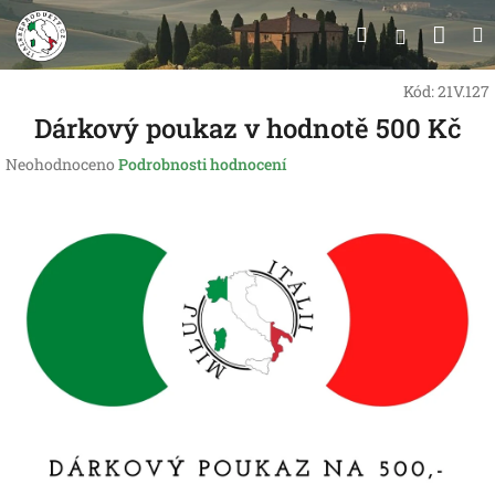
Přejít
Nák
Hledat
na
Přihlášen
obsah
koší
Kód:
21V.127
Dárkový poukaz v hodnotě 500 Kč
Průměrné
Neohodnoceno
Podrobnosti hodnocení
hodnocení
produktu
je
0,0
z
5
hvězdiček.