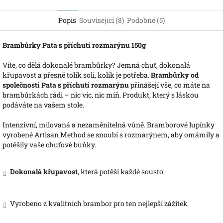
Popis
Související (8)
Podobné (5)
Brambůrky Pata s příchutí rozmarýnu 150g
Víte, co dělá dokonalé brambůrky? Jemná chuť, dokonalá
křupavost a přesně tolik soli, kolik je potřeba.
Brambůrky od
společnosti Pata s příchutí rozmarýnu
přinášejí vše, co máte na
brambůrkách rádi – nic víc, nic míň. Produkt, který s láskou
podáváte na vašem stole.
Intenzivní, milovaná a nezaměnitelná vůně. Bramborové lupínky
vyrobené Artisan Method se snoubí s rozmarýnem, aby omámily a
potěšily vaše chuťové buňky.
Dokonalá křupavost
, která potěší každé sousto.
Vyrobeno z kvalitních brambor pro ten nejlepší zážitek