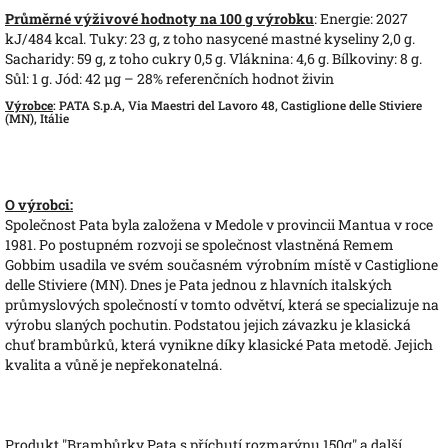
Průměrné výživové hodnoty na 100 g výrobku
: Energie: 2027
kJ/484 kcal. Tuky: 23 g, z toho nasycené mastné kyseliny 2,0 g.
Sacharidy: 59 g, z toho cukry 0,5 g. Vláknina: 4,6 g. Bílkoviny: 8 g.
Sůl: 1 g. Jód: 42 µg – 28% referenčních hodnot živin
Výrobce
: PATA S.p.A, Via Maestri del Lavoro 48, Castiglione delle Stiviere
(MN), Itálie
O výrobci:
Společnost Pata byla založena v Medole v provincii Mantua v roce
1981. Po postupném rozvoji se společnost vlastněná Remem
Gobbim usadila ve svém současném výrobním místě v Castiglione
delle Stiviere (MN). Dnes je Pata jednou z hlavních italských
průmyslových společností v tomto odvětví, která se specializuje na
výrobu slaných pochutin. Podstatou jejich závazku je klasická
chuť brambůrků, která vynikne díky klasické Pata metodě. Jejich
kvalita a vůně je nepřekonatelná.
Produkt "Brambůrky Pata s příchutí rozmarýnu 150g" a další