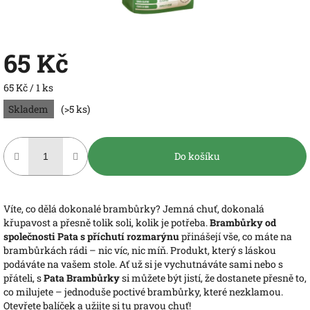
65 Kč
Měrná
65 Kč / 1 ks
cena:
Skladem
(>5 ks)
Do košíku
Víte, co dělá dokonalé brambůrky? Jemná chuť, dokonalá
křupavost a přesně tolik soli, kolik je potřeba.
Brambůrky od
společnosti Pata s příchutí rozmarýnu
přinášejí vše, co máte na
brambůrkách rádi – nic víc, nic míň. Produkt, který s láskou
podáváte na vašem stole. Ať už si je vychutnáváte sami nebo s
přáteli, s
Pata Brambůrky
si můžete být jistí, že dostanete přesně to,
co milujete – jednoduše poctivé brambůrky, které nezklamou.
Otevřete balíček a užijte si tu pravou chuť!