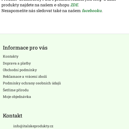
produkty najdete na našem e-shopu
ZDE
.
Nezapomeňte nás sledovat také na našem
facebooku
.
Z
á
Informace pro vás
p
a
Kontakty
t
Doprava a platby
í
Obchodní podmínky
Reklamace a vrácení zboží
Podmínky ochrany osobních údajů
Šetříme přírodu
Moje objednávka
Kontakt
info
@
italskeprodukty.cz