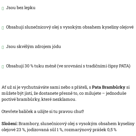
Jsou bez lepku
Obsahují slunečnicový olej s vysokým obsahem kyseliny olejové
Jsou skvělým zdrojem jódu
Obsahují 30 % tuku méně (ve srovnání s tradičními čipsy PATA)
Ať už si je vychutnáváte sami nebo s přáteli, s
Pata Brambůrky
si
můžete být jistí, že dostanete přesně to, co milujete – jednoduše
poctivé brambůrky, které nezklamou.
Otevřete balíček a užijte si tu pravou chuť!
Složení:
Brambory, slunečnicový olej s vysokým obsahem kyseliny
olejové 23 %, jodizovaná sůl 1 %, rozmarýnový prášek 0,5 %