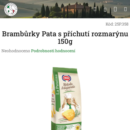
Přejít
Nák
Hledat
na
Přihlášen
obsah
koší
Kód:
25P.358
Brambůrky Pata s příchutí rozmarýnu
150g
Průměrné
Neohodnoceno
Podrobnosti hodnocení
hodnocení
produktu
je
0,0
z
5
hvězdiček.